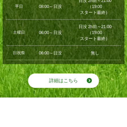
日没 2h前～21:00
平日
08:00～日没
（19:00
スタート最終）
日没 2h前～21:00
土曜日
06:00～日没
（19:00
スタート最終）
日祝祭
06:00～日没
無し
詳細はこちら